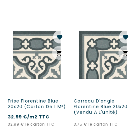
favorite
favorite
shopping_cart
shopping_cart
Frise Florentine Blue
Carreau D'angle
20x20 (carton De 1 M²)
Florentine Blue 20x20
(vendu À L'unité)
32.99 €/m2 TTC
Prix
Prix
32,99 €
le carton TTC
3,75 €
le carton TTC