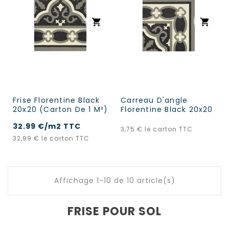
shopping_cart
shopping_cart
Frise Florentine Black
Carreau D'angle
20x20 (carton De 1 M²)
Florentine Black 20x20
32.99 €/m2 TTC
Prix
3,75 €
le carton TTC
Prix
32,99 €
le carton TTC
Affichage 1-10 de 10 article(s)
FRISE POUR SOL