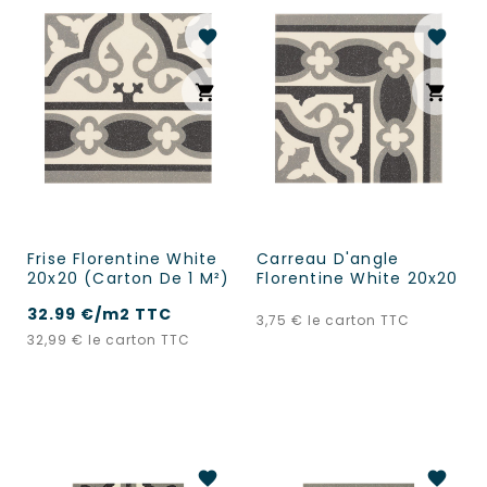
favorite
favorite
shopping_cart
shopping_cart
Frise Florentine White
Carreau D'angle
20x20 (carton De 1 M²)
Florentine White 20x20
32.99 €/m2 TTC
Prix
3,75 €
le carton TTC
Prix
32,99 €
le carton TTC
favorite
favorite