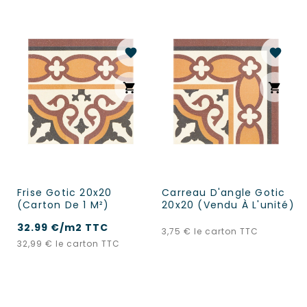
favorite
favorite
shopping_cart
shopping_cart
Frise Gotic 20x20
Carreau D'angle Gotic
(carton De 1 M²)
20x20 (vendu À L'unité)
32.99 €/m2 TTC
Prix
3,75 €
le carton TTC
Prix
32,99 €
le carton TTC