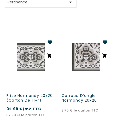

Pertinence
favorite
favorite
shopping_cart
shopping_cart
Frise Normandy 20x20
Carreau D'angle
(carton De 1 M²)
Normandy 20x20
32.99 €/m2 TTC
Prix
3,75 €
le carton TTC
Prix
32,99 €
le carton TTC