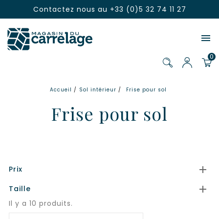
Contactez nous au
+33 (0)5 32 74 11 27

0
Accueil
Sol intérieur
Frise pour sol
Frise pour sol

Prix

Taille
Il y a 10 produits.