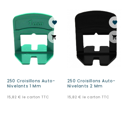
favorite
favorite
shopping_cart
shopping_cart
250 Croisillons Auto-
250 Croisillons Auto-
Nivelants 1 Mm
Nivelants 2 Mm
Prix
Prix
15,82 €
le carton TTC
15,82 €
le carton TTC