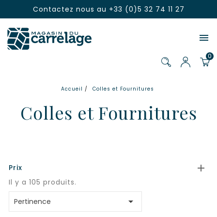
Contactez nous au
+33 (0)5 32 74 11 27

0
Accueil
Colles et Fournitures
Colles et Fournitures

Prix
Il y a 105 produits.

Pertinence