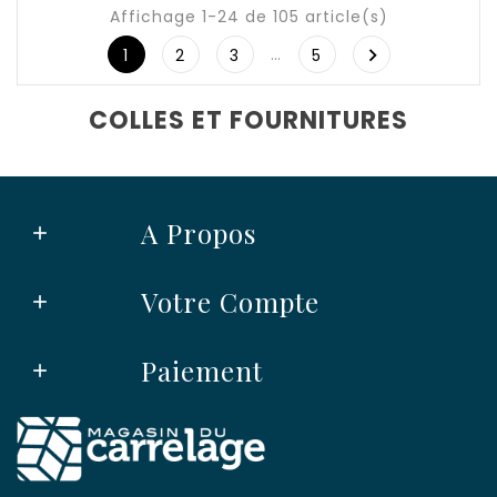
Affichage 1-24 de 105 article(s)
…

1
2
3
5
COLLES ET FOURNITURES
A Propos

Votre Compte

Paiement
