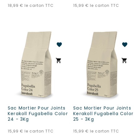
Prix
Prix
18,99 €
le carton TTC
15,99 €
le carton TTC
favorite
favorite
shopping_cart
shopping_cart
Sac Mortier Pour Joints
Sac Mortier Pour Joints
Kerakoll Fugabella Color
Kerakoll Fugabella Color
24 - 3Kg
25 - 3Kg
Prix
Prix
15,99 €
le carton TTC
15,99 €
le carton TTC