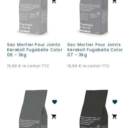
shopping_cart
shopping_cart
Sac Mortier Pour Joints
Sac Mortier Pour Joints
Kerakoll Fugabella Color
Kerakoll Fugabella Color
06 - 3Kg
07 - 3Kg
Prix
Prix
15,99 €
le carton TTC
16,89 €
le carton TTC
favorite
favorite
shopping_cart
shopping_cart