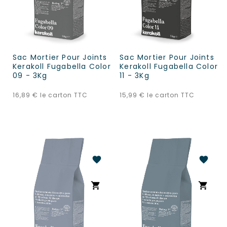
Sac Mortier Pour Joints
Sac Mortier Pour Joints
Kerakoll Fugabella Color
Kerakoll Fugabella Color
09 - 3Kg
11 - 3Kg
Prix
Prix
16,89 €
le carton TTC
15,99 €
le carton TTC
favorite
favorite
shopping_cart
shopping_cart