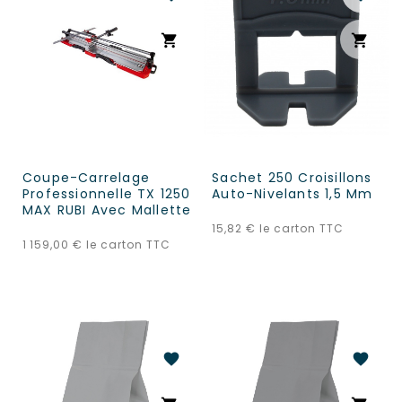
shopping_cart
shopping_cart
Coupe-Carrelage
Sachet 250 Croisillons
Professionnelle TX 1250
Auto-Nivelants 1,5 Mm
MAX RUBI Avec Mallette
Prix
15,82 €
le carton TTC
Prix
1 159,00 €
le carton TTC
favorite
favorite