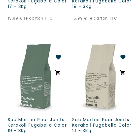
Kerakoll Fugabella Color
Kerakoll Fugabella Color
17 - 3Kg
18 - 3Kg
Prix
Prix
15,99 €
le carton TTC
15,99 €
le carton TTC
favorite
favorite
shopping_cart
shopping_cart
Sac Mortier Pour Joints
Sac Mortier Pour Joints
Kerakoll Fugabella Color
Kerakoll Fugabella Color
19 - 3Kg
21 - 3Kg