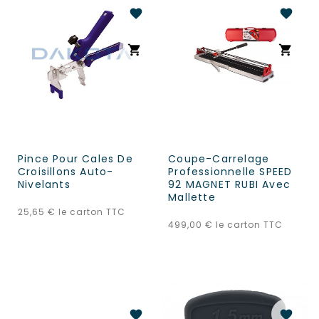
favorite
favorite
shopping_cart
shopping_cart
Pince Pour Cales De
Coupe-Carrelage
Croisillons Auto-
Professionnelle SPEED
Nivelants
92 MAGNET RUBI Avec
Mallette
Prix
25,65 €
le carton TTC
Prix
499,00 €
le carton TTC
favorite
favorite