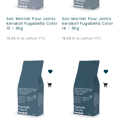
Sac Mortier Pour Joints
Sac Mortier Pour Joints
Kerakoll Fugabella Color
Kerakoll Fugabella Color
13 - 3Kg
14 - 3Kg
Prix
Prix
15,99 €
le carton TTC
18,99 €
le carton TTC
favorite
favorite
shopping_cart
shopping_cart