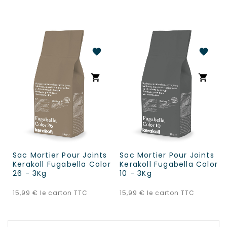
favorite
favorite
shopping_cart
shopping_cart
Sac Mortier Pour Joints
Sac Mortier Pour Joints
Kerakoll Fugabella Color
Kerakoll Fugabella Color
26 - 3Kg
10 - 3Kg
Prix
Prix
15,99 €
le carton TTC
15,99 €
le carton TTC