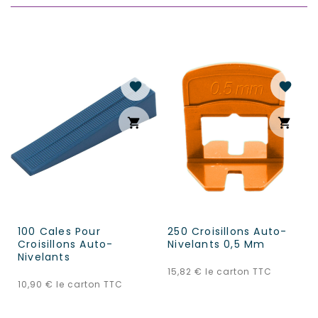
favorite
favorite
shopping_cart
shopping_cart
100 Cales Pour
250 Croisillons Auto-
Croisillons Auto-
Nivelants 0,5 Mm
Nivelants
Prix
15,82 €
le carton TTC
Prix
10,90 €
le carton TTC