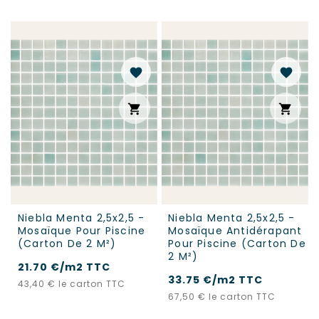
favorite
favorite
shopping_cart
shopping_cart
Niebla Menta 2,5x2,5 -
Niebla Menta 2,5x2,5 -
Mosaïque Pour Piscine
Mosaïque Antidérapant
(carton De 2 M²)
Pour Piscine (carton De
2 M²)
21.70 €/m2 TTC
33.75 €/m2 TTC
Prix
43,40 €
le carton TTC
Prix
67,50 €
le carton TTC