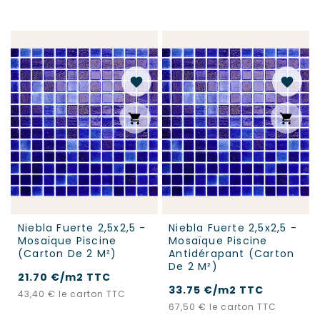
favorite
favorite
shopping_cart
shopping_cart
Niebla Fuerte 2,5x2,5 -
Niebla Fuerte 2,5x2,5 -
Mosaïque Piscine
Mosaïque Piscine
(carton De 2 M²)
Antidérapant (carton
De 2 M²)
21.70 €/m2 TTC
33.75 €/m2 TTC
Prix
43,40 €
le carton TTC
Prix
67,50 €
le carton TTC