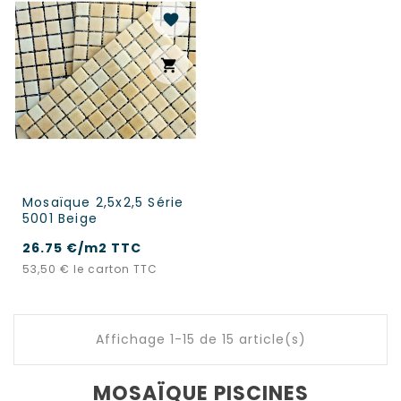
favorite
shopping_cart
Mosaïque 2,5x2,5 Série
5001 Beige
26.75 €/m2 TTC
Prix
53,50 €
le carton TTC
Affichage 1-15 de 15 article(s)
MOSAÏQUE PISCINES