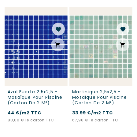
favorite
favorite
shopping_cart
shopping_cart
Azul Fuerte 2,5x2,5 -
Martinique 2,5x2,5 -
Mosaïque Pour Piscine
Mosaïque Pour Piscine
(carton De 2 M²)
(carton De 2 M²)
44 €/m2 TTC
33.99 €/m2 TTC
Prix
Prix
88,00 €
le carton TTC
67,98 €
le carton TTC