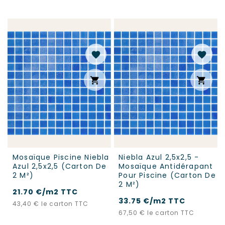
favorite
favorite
shopping_cart
shopping_cart
Mosaïque Piscine Niebla
Niebla Azul 2,5x2,5 -
Azul 2,5x2,5 (carton De
Mosaïque Antidérapant
2 M²)
Pour Piscine (carton De
2 M²)
21.70 €/m2 TTC
33.75 €/m2 TTC
Prix
43,40 €
le carton TTC
Prix
67,50 €
le carton TTC