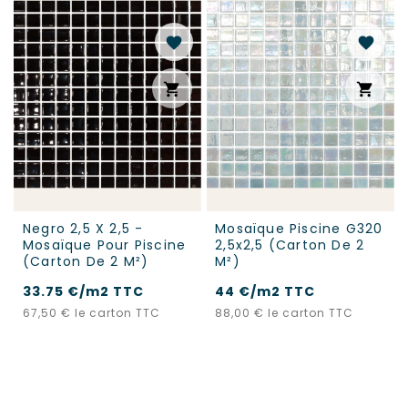
favorite
favorite
shopping_cart
shopping_cart
Negro 2,5 X 2,5 -
Mosaïque Piscine G320
Mosaïque Pour Piscine
2,5x2,5 (carton De 2
(carton De 2 M²)
M²)
33.75 €/m2 TTC
44 €/m2 TTC
Prix
Prix
67,50 €
le carton TTC
88,00 €
le carton TTC