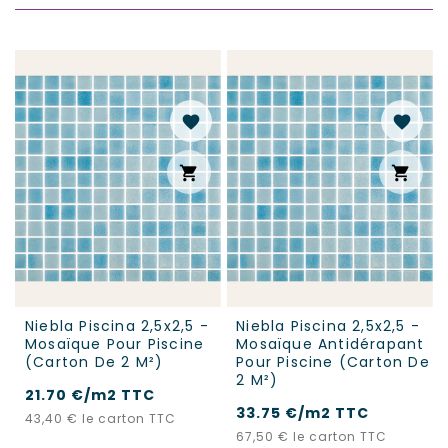
favorite
favorite
shopping_cart
shopping_cart
Niebla Piscina 2,5x2,5 -
Niebla Piscina 2,5x2,5 -
Mosaïque Pour Piscine
Mosaïque Antidérapant
(carton De 2 M²)
Pour Piscine (carton De
2 M²)
21.70 €/m2 TTC
33.75 €/m2 TTC
Prix
43,40 €
le carton TTC
Prix
67,50 €
le carton TTC