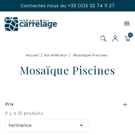
Contactez nous au
+33 (0)5 32 74 11 27

0
Accueil
Sol extérieur
Mosaïque Piscines
Mosaïque Piscines

Prix
Il y a 15 produits.

Pertinence