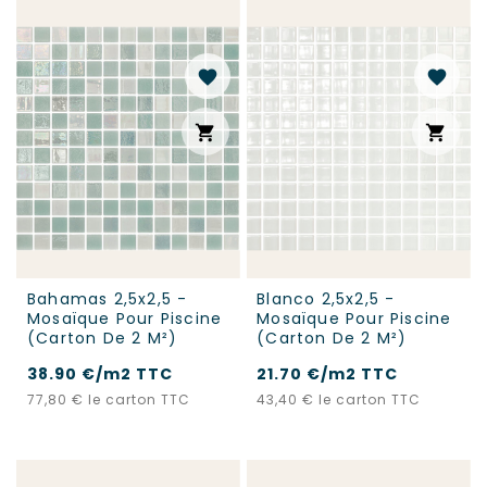
favorite
favorite
shopping_cart
shopping_cart
Bahamas 2,5x2,5 -
Blanco 2,5x2,5 -
Mosaïque Pour Piscine
Mosaïque Pour Piscine
(carton De 2 M²)
(carton De 2 M²)
38.90 €/m2 TTC
21.70 €/m2 TTC
Prix
Prix
77,80 €
le carton TTC
43,40 €
le carton TTC