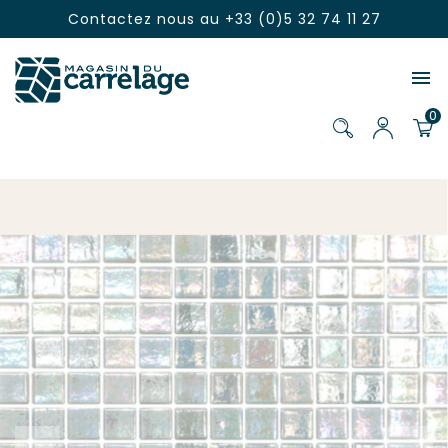
Contactez nous au
+33 (0)5 32 74 11 27

0