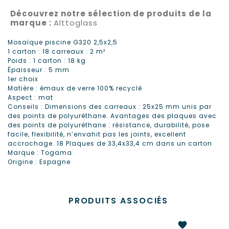
Découvrez notre sélection de produits de la
marque :
Alttoglass
Mosaïque piscine G320 2,5x2,5
1 carton : 18 carreaux : 2 m²
Poids : 1 carton : 18 kg
Épaisseur : 5 mm
1er choix
Matière : émaux de verre 100% recyclé
Aspect : mat
Conseils : Dimensions des carreaux : 25x25 mm unis par
des points de polyuréthane. Avantages des plaques avec
des points de polyuréthane : résistance, durabilité, pose
facile, flexibilité, n’envahit pas les joints, excellent
accrochage. 18 Plaques de 33,4x33,4 cm dans un carton
Marque : Togama
Origine : Espagne
PRODUITS ASSOCIÉS
favorite