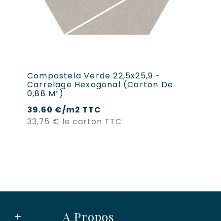
Compostela Verde 22,5x25,9 -
Carrelage Hexagonal (carton De
0,88 M²)
39.60 €/m2 TTC
Prix
33,75 €
le carton TTC
A Propos
