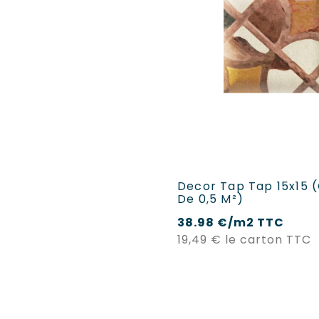
AJOUTER AU PANI
Decor Tap Tap 15x15 
De 0,5 M²)
38.98 €/m2 TTC
P
19,49 €
le carton TTC