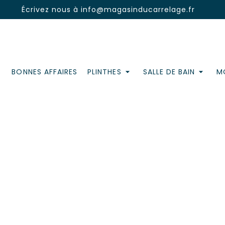
Écrivez nous à
info@magasinducarrelage.fr
BONNES AFFAIRES
PLINTHES
SALLE DE BAIN
MO