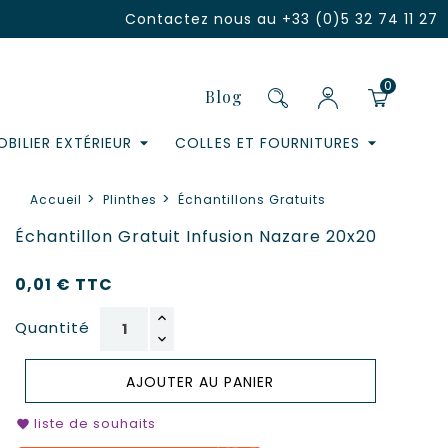
Contactez nous au
+33 (0)5 32 74 11 27
0
Blog
BILIER EXTÉRIEUR
COLLES ET FOURNITURES
Accueil
Plinthes
Échantillons Gratuits
Échantillon Gratuit Infusion Nazare 20x20
0,01 €
TTC
Quantité
AJOUTER AU PANIER
liste de souhaits
favorite