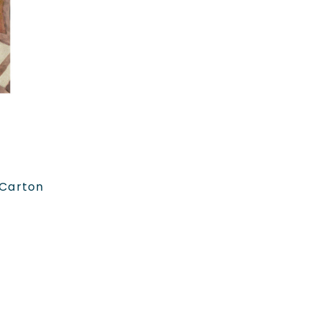
ER
(carton
rix