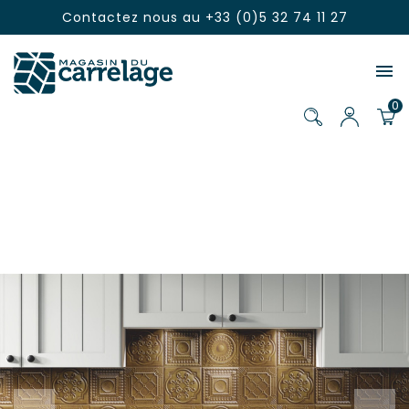
Contactez nous au
+33 (0)5 32 74 11 27

0