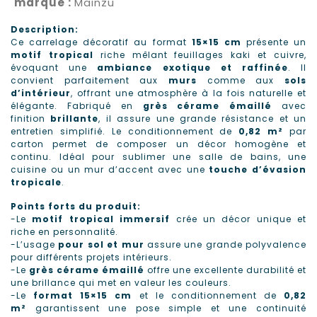
marque :
Mainzu
Description
:
Ce carrelage décoratif au format
15×15 cm
présente un
motif tropical
riche mêlant feuillages kaki et cuivre,
évoquant une
ambiance exotique et raffinée
. Il
convient parfaitement aux
murs
comme aux
sols
d’intérieur
, offrant une atmosphère à la fois naturelle et
élégante. Fabriqué en
grès cérame émaillé
avec
finition
brillante
, il assure une grande résistance et un
entretien simplifié. Le conditionnement de
0,82 m²
par
carton permet de composer un décor homogène et
continu. Idéal pour sublimer une salle de bains, une
cuisine ou un mur d’accent avec une
touche d’évasion
tropicale
.
Points forts du produit:
-Le
motif tropical immersif
crée un décor unique et
riche en personnalité.
-L’usage
pour sol et mur
assure une grande polyvalence
pour différents projets intérieurs.
-Le
grès cérame émaillé
offre une excellente durabilité et
une brillance qui met en valeur les couleurs.
-Le
format 15×15 cm
et le conditionnement de
0,82
m²
garantissent une pose simple et une continuité