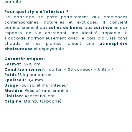
parfaite.
Pour quel style d’intérieur ?
Ce carrelage se prête parfaitement aux ambiances
contemporaines, naturelles et exotiques. Il convient
particulièrement aux
salles de bains
, aux
cuisines
ou aux
espaces de vie cherchant une identité tropicale. Il
s’accorde harmonieusement avec le bois clair, les tons
chauds et les plantes, créant une
atmosphère
chaleureuse
et dépaysante.
Caractéristiques:
Format
15x15 cm
Conditionnement
1 carton = 36 carreaux = 0,82 m²
Poids
16 kg par carton
Épaisseur
8,4 mm
Usage
Pour sol et mur intérieur
Matière:
Grès cérame émaillé
Finition:
Aspect brillant
Origine:
Mainzu (Espagne)