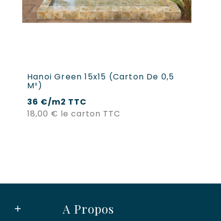
Hanoi Green 15x15 (carton De 0,5
Ha
M²)
M
36 €/m2 TTC
3
Prix
18,00 €
le carton TTC
18
A Propos
