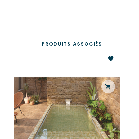
PRODUITS ASSOCIÉS
favorite
shopping_cart