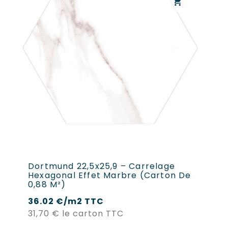
shopping_cart
Dortmund 22,5x25,9 – Carrelage
Éc
Hexagonal Effet Marbre (carton De
22
0,88 M²)
0,
36.02 €/m2 TTC
Prix
31,70 €
le carton TTC