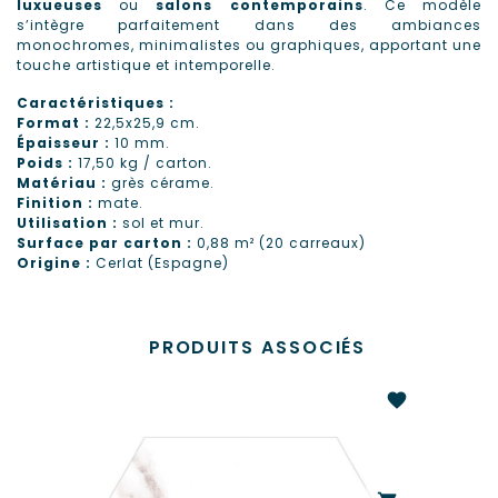
luxueuses
ou
salons contemporains
. Ce modèle
s’intègre parfaitement dans des ambiances
monochromes, minimalistes ou graphiques, apportant une
touche artistique et intemporelle.
Caractéristiques
:
Format :
22,5x25,9 cm.
Épaisseur :
10 mm.
Poids :
17,50 kg / carton.
Matériau :
grès cérame.
Finition :
mate.
Utilisation :
sol et mur.
Surface par carton :
0,88 m² (20 carreaux)
Origine
:
Cerlat (Espagne)
PRODUITS ASSOCIÉS
favorite