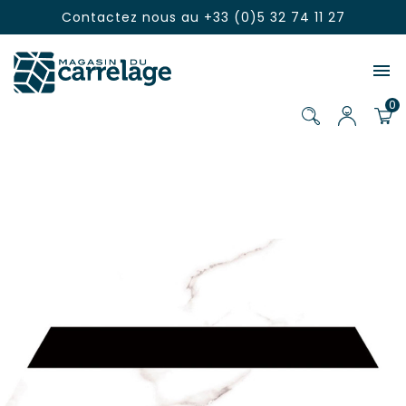
Contactez nous au
+33 (0)5 32 74 11 27

0