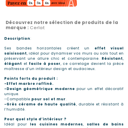
Découvrez notre sélection de produits de la
marque :
Cerlat
Description
:
Ses bandes horizontales créent un
effet visuel
saisissant
, idéal pour dynamiser vos murs ou sols tout en
préservant une allure chic et contemporaine.
Résistant
,
élégant
et
facile à poser
, ce carrelage devient la pièce
maîtresse d’un intérieur design et audacieux.
Points forts du produit :
-Effet marbre raffiné.
-Design géométrique moderne
pour un effet décoratif
unique.
-Compatible
pour sol et mur
.
-Grès cérame de haute qualité
, durable et résistant à
l’humidité.
Pour quel style d’intérieur ?
Idéal pour
les cuisines modernes
,
salles de bains