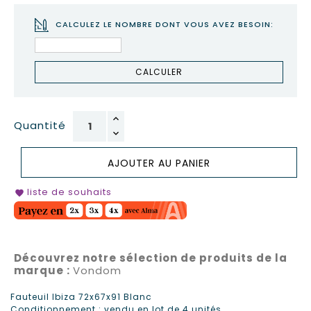
CALCULEZ LE NOMBRE DONT VOUS AVEZ BESOIN:
CALCULER
Quantité
AJOUTER AU PANIER
liste de souhaits
favorite
Découvrez notre sélection de produits de la
marque :
Vondom
Fauteuil Ibiza 72x67x91 Blanc
Conditionnement : vendu en lot de 4 unités