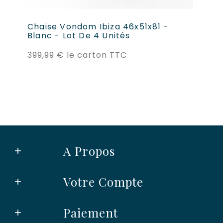
Chaise Vondom Ibiza 46x51x81 -
Ch
Blanc - Lot De 4 Unités
60
Prix
399,99 €
le carton TTC
45
A Propos

Votre Compte

Paiement
