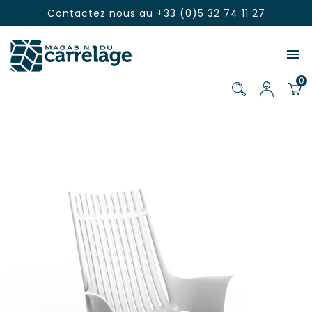
Contactez nous au
+33 (0)5 32 74 11 27

0