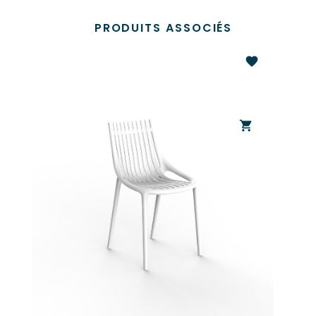
PRODUITS ASSOCIÉS
favorite
shopping_cart