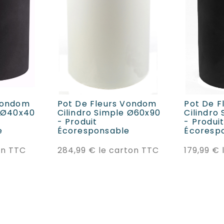
ANIER
AJOUTER AU PANIER
AJOUT
 Vondom
Pot De Fleurs Vondom
Pot De F
e Ø40x40
Cilindro Simple Ø60x90
Cilindro
- Produit
- Produi
e
Écoresponsable
Écoresp
Prix
Prix
on TTC
284,99 €
le carton TTC
179,99 €