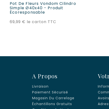
Pot De Fleurs Vondom Cilindro
Simple Ø40x40 - Produit
Écoresponsable
Prix
69,99 €
le carton TTC
A Propos
Vot
Livraison
Infor
Paiement Sécurisé
Comm
Magasin Du Carrelage
Avoir
Échantillons Gratuits
Adres