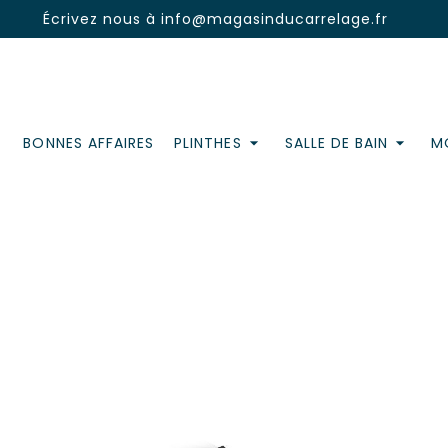
Écrivez nous à
info@magasinducarrelage.fr
BONNES AFFAIRES
PLINTHES
SALLE DE BAIN
MO