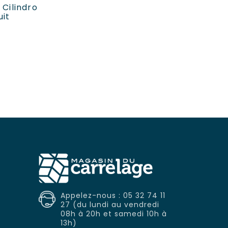
Cilindro
uit
Prix
Appelez-nous : 05 32 74 11
27 (du lundi au vendredi
08h à 20h et samedi 10h à
13h)