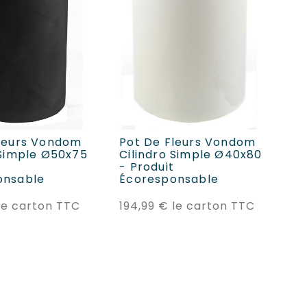
ER AU PANIER
AJOUTER AU PANIER
leurs Vondom
Pot De Fleurs Vondom
Po
 Simple Ø50x75
Cilindro Simple Ø40x80
Ci
t
- Produit
- 
onsable
Écoresponsable
É
Prix
Prix
le carton TTC
194,99 €
le carton TTC
10