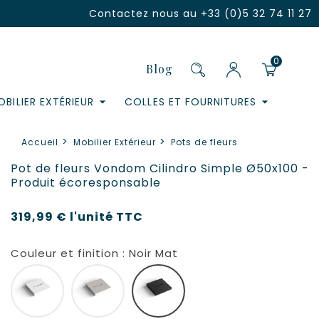
Contactez nous au
+33 (0)5 32 74 11 27
0
Blog
BILIER EXTÉRIEUR
COLLES ET FOURNITURES
Accueil
Mobilier Extérieur
Pots de fleurs
Pot de fleurs Vondom Cilindro Simple Ø50x100 -
Produit écoresponsable
319,99 €
l'unité
TTC
Couleur et finition : Noir Mat
Blanc Mat
Ecru Mat
Noir Mat