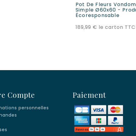
Pot De Fleurs Vondom 
Simple Ø60x60 - Prod
Écoresponsable
189,99 €
le carton TTC
re Compte
Paiement
mations personnelles
andes
s
ses