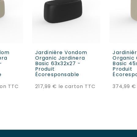
ANIER
AJOUTER AU PANIER
AJOUT
ndom
Jardinière Vondom
Jardini
era
Organic Jardinera
Organic 
-
Basic 63x32x27 -
Basic 45
Produit
Produit
e
Écoresponsable
Écoresp
Prix
Prix
ton TTC
217,99 €
le carton TTC
374,99 €