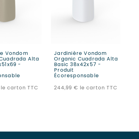
ER AU PANIER
AJOUTER AU PANIER
ère Vondom
Jardinière Vondom
J
Cuadrada Alta
Organic Cuadrada Alta
Or
x51x69 -
Basic 38x42x57 -
Ba
Produit
Pr
onsable
Écoresponsable
É
Prix
Prix
le carton TTC
244,99 €
le carton TTC
15