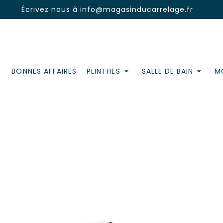
Écrivez nous à
info@magasinducarrelage.fr
BONNES AFFAIRES
PLINTHES
SALLE DE BAIN
MO