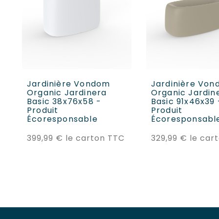
AJOUTER AU PANIER
AJOUTER AU P
Jardinière Vondom
Jardinière Vo
Organic Jardinera
Organic Jardin
Basic 38x76x58 -
Basic 91x46x39 
Produit
Produit
Écoresponsable
Écoresponsabl
Prix
399,99 €
le carton TTC
329,99 €
le car