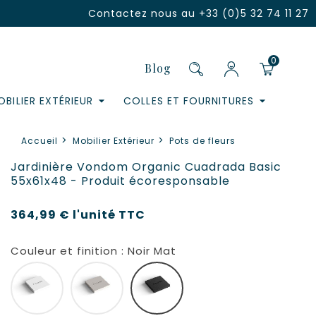
Contactez nous au
+33 (0)5 32 74 11 27
0
Blog
BILIER EXTÉRIEUR
COLLES ET FOURNITURES
Accueil
Mobilier Extérieur
Pots de fleurs
Jardinière Vondom Organic Cuadrada Basic
55x61x48 - Produit écoresponsable
364,99 €
l'unité
TTC
Couleur et finition : Noir Mat
Blanc Mat
Ecru Mat
Noir Mat