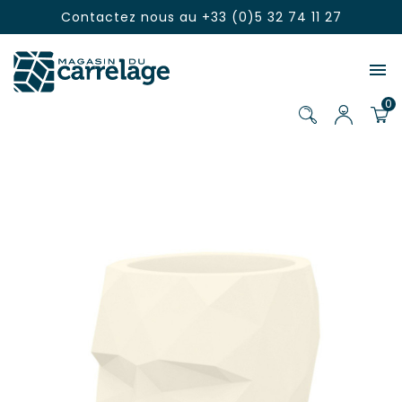
Contactez nous au
+33 (0)5 32 74 11 27

0