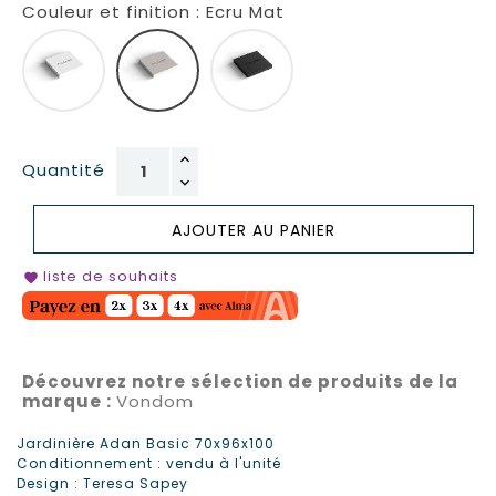
Couleur et finition : Ecru Mat
Blanc Mat
Ecru Mat
Noir Mat
Quantité
AJOUTER AU PANIER
liste de souhaits
favorite
Découvrez notre sélection de produits de la
marque :
Vondom
Jardinière Adan Basic 70x96x100
Conditionnement : vendu à l'unité
Design : Teresa Sapey