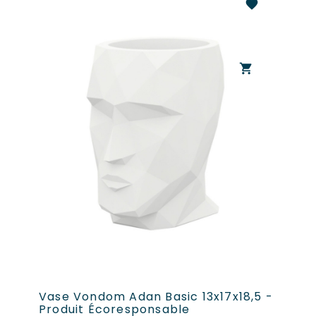
favorite
shopping_cart
Vase Vondom Adan Basic 13x17x18,5 -
Ja
Produit Écoresponsable
50