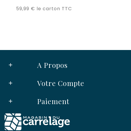
Prix
59,99 €
le carton TTC
46
A Propos

Votre Compte

Paiement
