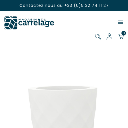
Contactez nous au
+33 (0)5 32 74 11 27

0