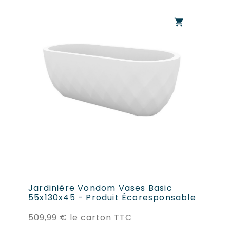
shopping_cart
Jardinière Vondom Vases Basic
Ja
55x130x45 - Produit Écoresponsable
Ø5
Prix
509,99 €
le carton TTC
21