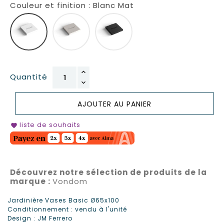
Couleur et finition : Blanc Mat
Blanc Mat
Ecru Mat
Noir Mat
Quantité
AJOUTER AU PANIER
liste de souhaits
favorite
Découvrez notre sélection de produits de la
marque :
Vondom
Jardinière Vases Basic Ø65x100
Conditionnement : vendu à l'unité
Design : JM Ferrero