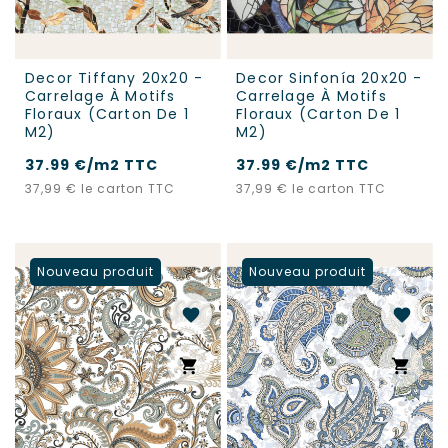
Decor Tiffany 20x20 -
Decor Sinfonía 20x20 -
Carrelage À Motifs
Carrelage À Motifs
Floraux (carton De 1
Floraux (carton De 1
M2)
M2)
37.99 €/m2 TTC
37.99 €/m2 TTC
Prix
Prix
37,99 €
le carton TTC
37,99 €
le carton TTC
Nouveau produit
Nouveau produit
favorite
favorite
shopping_cart
shopping_cart