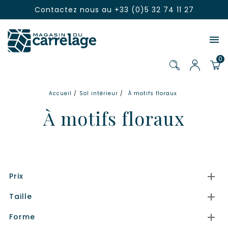
Contactez nous au
+33 (0)5 32 74 11 27

0
Accueil
Sol intérieur
À motifs floraux
À motifs floraux

Prix

Taille

Forme