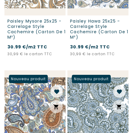
Paisley Mysore 25x25 -
Paisley Hawa 25x25 -
Carrelage Style
Carrelage Style
Cachemire (carton De 1
Cachemire (carton De 1
M²)
M²)
30.99 €/m2 TTC
30.99 €/m2 TTC
Prix
Prix
30,99 €
le carton TTC
30,99 €
le carton TTC
Nouveau produit
Nouveau produit
favorite
favorite
shopping_cart
shopping_cart