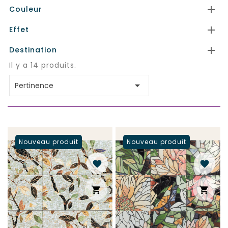

Couleur

Effet

Destination
Il y a 14 produits.

Pertinence
Nouveau produit
Nouveau produit
favorite
favorite
shopping_cart
shopping_cart