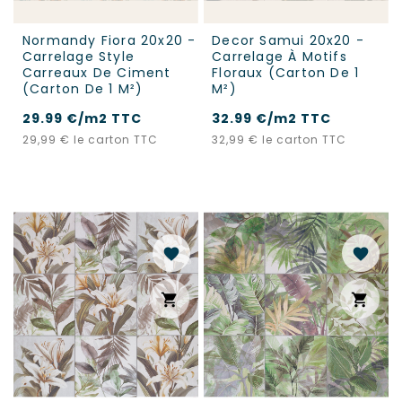
Normandy Fiora 20x20 -
Decor Samui 20x20 -
Carrelage Style
Carrelage À Motifs
Carreaux De Ciment
Floraux (carton De 1
(carton De 1 M²)
M²)
29.99 €/m2 TTC
32.99 €/m2 TTC
Prix
Prix
29,99 €
le carton TTC
32,99 €
le carton TTC
favorite
favorite
shopping_cart
shopping_cart