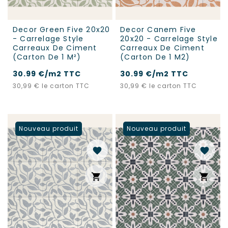
Decor Green Five 20x20
Decor Canem Five
- Carrelage Style
20x20 - Carrelage Style
Carreaux De Ciment
Carreaux De Ciment
(carton De 1 M²)
(carton De 1 M2)
30.99 €/m2 TTC
30.99 €/m2 TTC
Prix
Prix
30,99 €
le carton TTC
30,99 €
le carton TTC
Nouveau produit
Nouveau produit
favorite
favorite
shopping_cart
shopping_cart