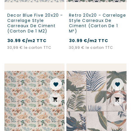
Decor Blue Five 20x20 -
Retro 20x20 - Carrelage
Carrelage Style
Style Carreaux De
Carreaux De Ciment
Ciment (carton De 1
(carton De 1 M2)
M²)
30.99 €/m2 TTC
30.99 €/m2 TTC
Prix
Prix
30,99 €
le carton TTC
30,99 €
le carton TTC
favorite
favorite
shopping_cart
shopping_cart