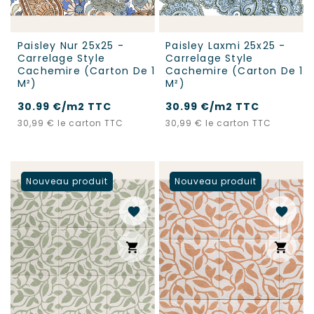
Paisley Nur 25x25 -
Paisley Laxmi 25x25 -
Carrelage Style
Carrelage Style
Cachemire (carton De 1
Cachemire (carton De 1
M²)
M²)
30.99 €/m2 TTC
30.99 €/m2 TTC
Prix
Prix
30,99 €
le carton TTC
30,99 €
le carton TTC
Nouveau produit
Nouveau produit
favorite
favorite
shopping_cart
shopping_cart