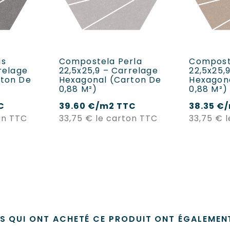
ANIER
AJOUTER AU PANIER
AJOUT
is
Compostela Perla
Compost
relage
22,5x25,9 – Carrelage
22,5x25,
rton De
Hexagonal (carton De
Hexagon
0,88 M²)
0,88 M²)
C
39.60 €/m2 TTC
38.35 €
Prix
Prix
on TTC
33,75 €
le carton TTC
33,75 €
TS QUI ONT ACHETÉ CE PRODUIT ONT ÉGALEMENT