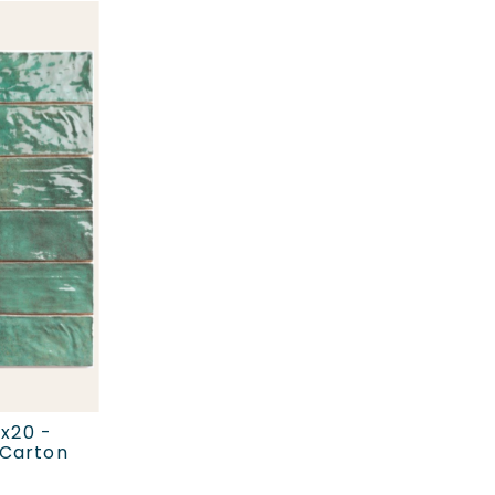
ER
x20 -
(carton