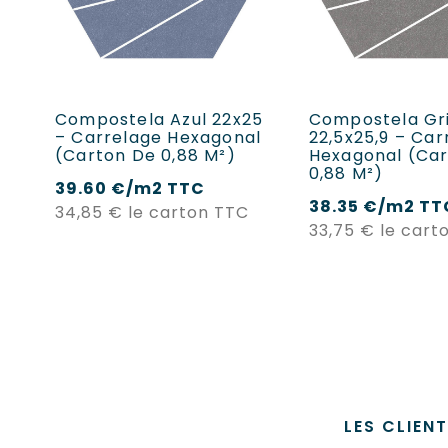
AJOUTER AU PANIER
AJOUTER AU P
Compostela Azul 22x25
Compostela Gr
– Carrelage Hexagonal
22,5x25,9 – Car
(carton De 0,88 M²)
Hexagonal (ca
0,88 M²)
39.60 €/m2 TTC
38.35 €/m2 TT
Prix
34,85 €
le carton TTC
33,75 €
le cart
LES CLIEN