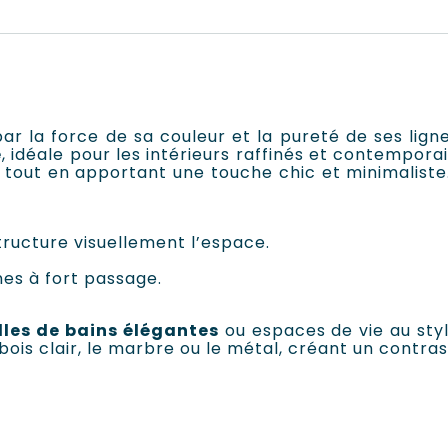
par la force de sa couleur et la pureté de ses li
e
, idéale pour les intérieurs raffinés et contempora
 tout en apportant une touche chic et minimaliste
tructure visuellement l’espace.
es à fort passage.
lles de bains élégantes
ou espaces de vie au styl
ois clair, le marbre ou le métal, créant un contra