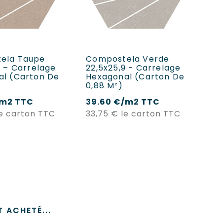
ER AU PANIER
AJOUTER AU PANIER
ela Taupe
Compostela Verde
Éc
9 – Carrelage
22,5x25,9 - Carrelage
C
al (carton De
Hexagonal (carton De
He
0,88 M²)
0,
/m2 TTC
39.60 €/m2 TTC
Prix
Prix
le carton TTC
33,75 €
le carton TTC
 ACHETÉ...