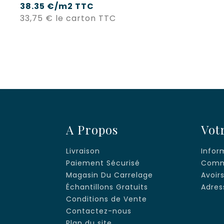
38.35 €/m2 TTC
Prix
33,75 €
le carton TTC
A Propos
Vot
Livraison
Infor
Paiement Sécurisé
Comm
Magasin Du Carrelage
Avoir
Échantillons Gratuits
Adres
Conditions de Vente
Contactez-nous
Plan du site