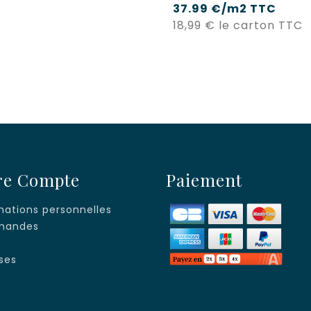
37.99 €/m2 TTC
P
18,99 €
le carton TTC
re Compte
Paiement
mations personnelles
andes
s
ses