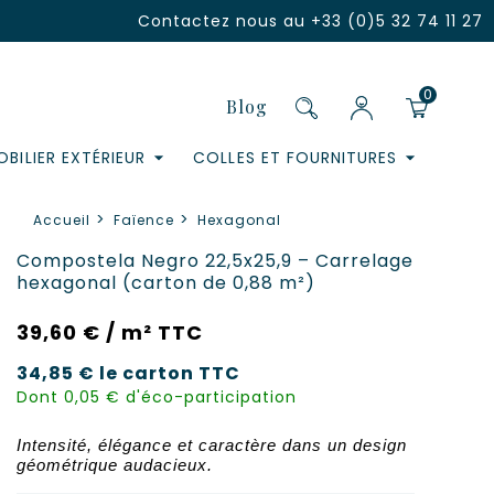
Contactez nous au
+33 (0)5 32 74 11 27
0
Blog
BILIER EXTÉRIEUR
COLLES ET FOURNITURES
Accueil
Faïence
Hexagonal
Compostela Negro 22,5x25,9 – Carrelage
hexagonal (carton de 0,88 m²)
39,60 € / m² TTC
34,85 €
le carton
TTC
Dont 0,05 € d'éco-participation
Intensité, élégance et caractère dans un design
géométrique audacieux.