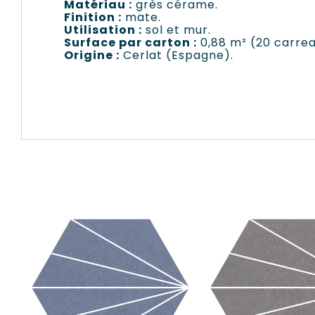
Matériau :
grès cérame.
Finition :
mate.
Utilisation :
sol et mur.
Surface par carton :
0,88 m² (20 carre
Origine :
Cerlat (Espagne).