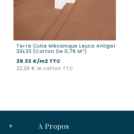
Terre Cuite Mécanique Leuca Antigel
Pl
33x33 (carton De 0,76 M²)
An
29.33 €/m2 TTC
2,
Prix
22,29 €
le carton TTC
A Propos
