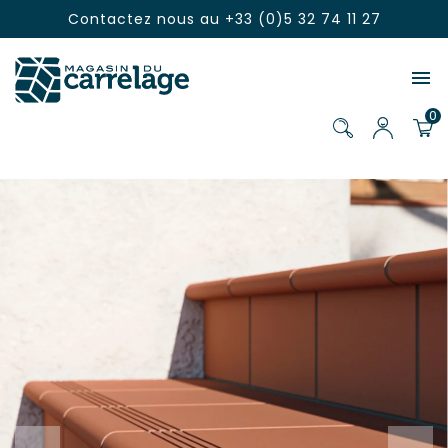
Contactez nous au
+33 (0)5 32 74 11 27

0