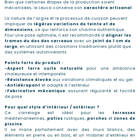
Bien que certaines étapes de la production soient
mécanisées, le Leuca conserve son
caractère artisanal
.
La nature de l’argile et le processus de cuisson peuvent
impliquer de
légères variations de teinte et de
dimensions
, ce qui renforce son charme authentique.
Pour une pose optimale, il est recommandé d’
aligner les
trames du dos des carreaux
avec un
joint de 1 cm de
large
, en utilisant des croisillons traditionnels plutôt que
des systèmes autonivelants.
Points forts du produit :
-Aspect terre cuite naturelle
pour une ambiance
chaleureuse et intemporelle.
-Résistance élevée
aux variations climatiques et au gel.
-Antidérapant
et adapté à l’extérieur.
-Fabrication mécanique
assurant régularité et facilité
de pose.
Pour quel style d’intérieur / extérieur ?
Ce carrelage est idéal pour les
terrasses
méditerranéennes,
patios
rustiques,
porches
et
zones de
piscine
.
Il se marie parfaitement avec des murs blancs, des
éléments en pierre ou en bois, et un mobilier d’extérieur en