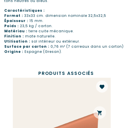
tons neutres ou bleus.
Caractéristiques :
Format :
33x33 cm. dimension nominale 32,5x32,5
Épaisseur :
15 mm.
Poids :
23,5 kg / carton.
Matériau :
terre cuite mécanique.
Finition :
mate naturelle.
Utilisation :
sol intérieur ou extérieur.
Surface par carton :
0,76 m² (7 carreaux dans un carton)
Origine :
Espagne (Gresan).
PRODUITS ASSOCIÉS
favorite
shopping_cart