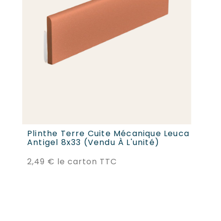
Plinthe Terre Cuite Mécanique Leuca
Éc
Antigel 8x33 (vendu À L'unité)
Mé
Prix
2,49 €
le carton TTC
0,