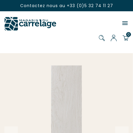
Contactez nous au
+33 (0)5 32 74 11 27

0