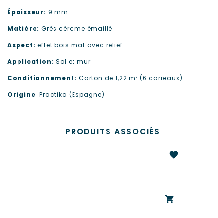
Épaisseur:
9 mm
Matière:
Grès cérame émaillé
Aspect:
effet bois mat avec relief
Application:
Sol et mur
Conditionnement:
Carton de 1,22 m² (6 carreaux)
Origine
: Practika (Espagne)
PRODUITS ASSOCIÉS
favorite
shopping_cart