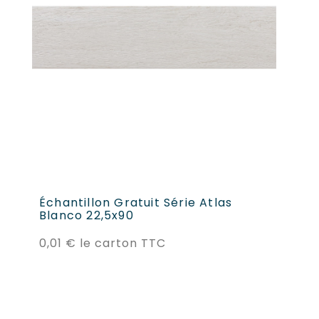
Échantillon Gratuit Série Atlas
At
Blanco 22,5x90
Ef
1,
Prix
0,01 €
le carton TTC
1
23